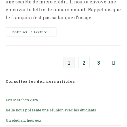
une société de micro crédit. Il nous a envoyé une
émouvante lettre de remerciement. Rappelons que
le français n'est pas sa langue d'usage.
Témoignage
Continuer La Lecture
De
LIVA
1
2
3
Aller à
Consultez les derniers articles
Les Marchés 2025
Belle nous présente une réunion avec les étudiants
Un étudiant heureux