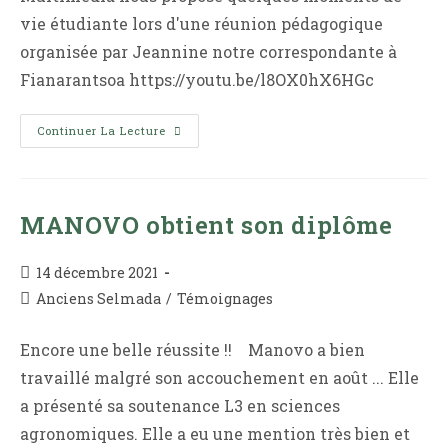
vie étudiante lors d'une réunion pédagogique
organisée par Jeannine notre correspondante à
Fianarantsoa https://youtu.be/l8OX0hX6HGc
Belle
Continuer La Lecture
Nous
Présente
Une
Réunion
Avec
Les
MANOVO obtient son diplôme
Étudiants
Publication
14 décembre 2021
publiée :
Post
Anciens Selmada
/
Témoignages
category:
Encore une belle réussite !! Manovo a bien
travaillé malgré son accouchement en août ... Elle
a présenté sa soutenance L3 en sciences
agronomiques. Elle a eu une mention très bien et