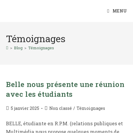
Skip
to
MENU
content
Témoignages
>
Blog
>
Témoignages
Belle nous présente une réunion
avec les étudiants
Publication
Post
5 janvier 2025
Non classé
/
Témoignages
publiée :
category:
BELLE, étudiante en R.P.M. (relations publiques et
Multimédia nous propose quelques moments de