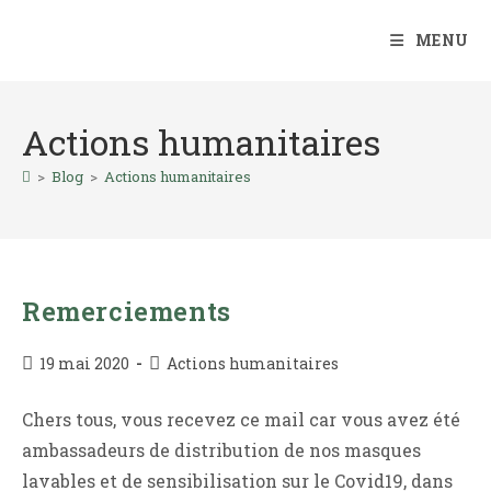
Skip
to
MENU
content
Actions humanitaires
>
Blog
>
Actions humanitaires
Remerciements
Publication
Post
19 mai 2020
Actions humanitaires
publiée :
category:
Chers tous, vous recevez ce mail car vous avez été
ambassadeurs de distribution de nos masques
lavables et de sensibilisation sur le Covid19, dans