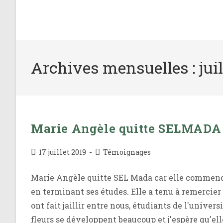
Skip
to
content
Archives mensuelles : juil
Marie Angèle quitte SELMADA
Publication
Post
17 juillet 2019
Témoignages
publiée :
category:
Marie Angèle quitte SEL Mada car elle commence
en terminant ses études. Elle a tenu à remercier l'
ont fait jaillir entre nous, étudiants de l'univers
fleurs se développent beaucoup et j'espère qu'el