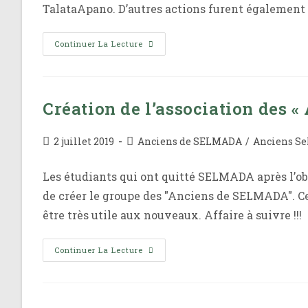
TalataApano. D’autres actions furent également 
Collaboration
Continuer La Lecture
Selmada
ACTES
Création de l’association des
Publication
Post
2 juillet 2019
Anciens de SELMADA
/
Anciens S
publiée :
category:
Les étudiants qui ont quitté SELMADA après l’obt
de créer le groupe des "Anciens de SELMADA". Cet
être très utile aux nouveaux. Affaire à suivre !!!
Création
Continuer La Lecture
De
L’association
Des
« Anciens
De
SELMADA »